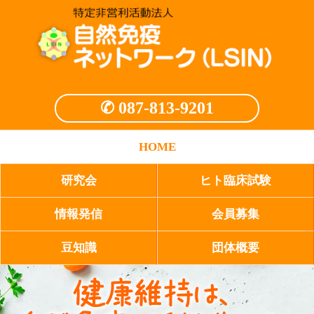
✆ 087-813-9201
HOME
研究会
ヒト臨床試験
情報発信
会員募集
豆知識
団体概要